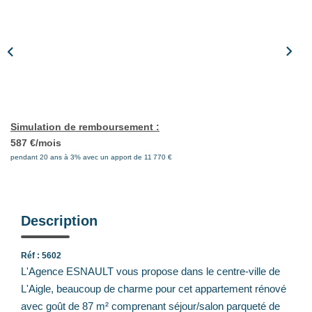
Notre Équipe
Nos Actualités
Avis Clients
CONTACT
Simulation de remboursement :
EXTRANET
587 €/mois
pendant 20 ans à 3% avec un apport de 11 770 €
Description
Réf : 5602
L'Agence ESNAULT vous propose dans le centre-ville de
L'Aigle, beaucoup de charme pour cet appartement rénové
avec goût de 87 m² comprenant séjour/salon parqueté de