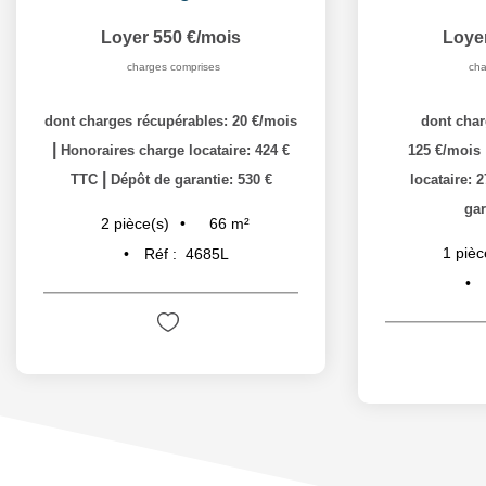
Loyer 550 €/mois
Loye
charges comprises
cha
dont charges récupérables: 20 €/mois
dont char
|
Honoraires charge locataire: 424 €
125 €/mois
|
TTC
Dépôt de garantie: 530 €
locataire: 
gar
66
m²
2
pièce(s)
1
pièc
Réf :
4685L