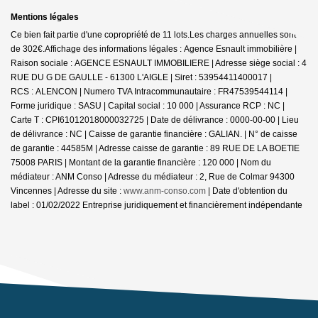
Mentions légales
Ce bien fait partie d'une copropriété de 11 lots.Les charges annuelles sont
de 302€.
Affichage des informations légales : Agence Esnault immobilière |
Raison sociale : AGENCE ESNAULT IMMOBILIERE | Adresse siège social : 4
RUE DU G DE GAULLE - 61300 L'AIGLE | Siret : 53954411400017 |
RCS : ALENCON | Numero TVA Intracommunautaire : FR47539544114 |
Forme juridique : SASU | Capital social : 10 000 | Assurance RCP : NC |
Carte T : CPI61012018000032725 | Date de délivrance : 0000-00-00 | Lieu
de délivrance : NC | Caisse de garantie financière : GALIAN. | N° de caisse
de garantie : 44585M | Adresse caisse de garantie : 89 RUE DE LA BOETIE
75008 PARIS | Montant de la garantie financière : 120 000 | Nom du
médiateur : ANM Conso | Adresse du médiateur : 2, Rue de Colmar 94300
Vincennes | Adresse du site :
www.anm-conso.com
| Date d'obtention du
label : 01/02/2022
Entreprise juridiquement et financièrement indépendante