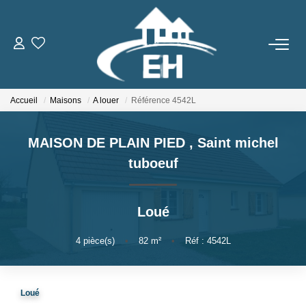
ACHETER
Accueil
Maisons
A louer
Référence 4542L
LOUER
MAISON DE PLAIN PIED
,
Saint michel
Nos Biens
tuboeuf
Gestion Locative
Loué
ESTIMER
4
pièce(s)
•
82
m²
•
Réf : 4542L
NOTRE AGENCE
Qui Sommes-Nous
Loué