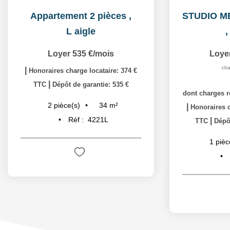
Appartement 2 pièces
,
L aigle
Loyer 535 €/mois
Loye
cha
|
Honoraires charge locataire: 374 €
|
TTC
Dépôt de garantie: 535 €
dont charges r
34
m²
2
pièce(s)
|
Honoraires c
Réf :
4221L
|
TTC
Dépôt
1
pièc