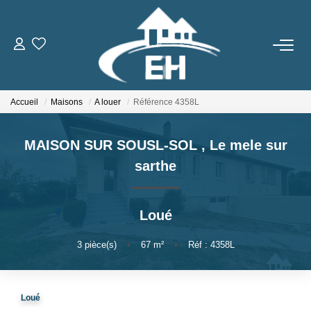
ACHETER
Accueil
Maisons
A louer
Référence 4358L
LOUER
MAISON SUR SOUSL-SOL
,
Le mele sur
Nos Biens
sarthe
Gestion Locative
Loué
ESTIMER
3
pièce(s)
•
67
m²
•
Réf : 4358L
NOTRE AGENCE
Qui Sommes-Nous
Loué