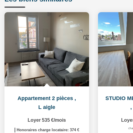
Appartement 2 pièces
,
L aigle
Loyer 535 €/mois
Loye
cha
|
Honoraires charge locataire: 374 €