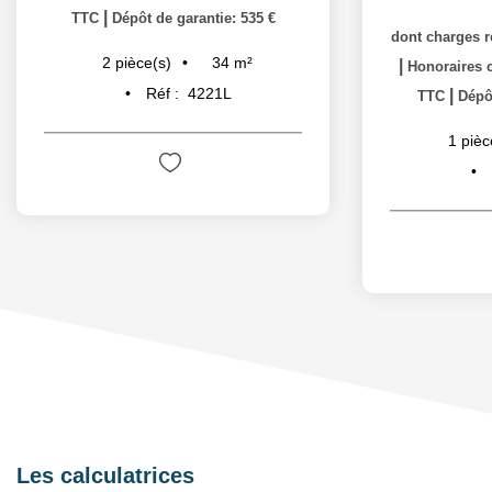
|
TTC
Dépôt de garantie: 535 €
dont charges r
34
m²
2
pièce(s)
|
Honoraires c
Réf :
4221L
|
TTC
Dépôt
1
pièc
Les calculatrices