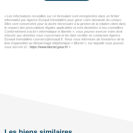
« Les informations recueillies sur ce formulaire sont enregistrées dans un fichier
informatisé par Agence Esnault Immobilière pour gérer votre demande de contact.
Elles sont conservées pour la durée nécessaire à la gestion de la relation client dans
le respect des prescriptions légales applicables et sont destinées à nos conseillers
Conformément à la loi « informatique et libertés », vous pouvez exercer votre droit
d'accès aux données vous concernant et les faire rectifier en contactant Agence
Esnault Immobilière courriers@esnault.fr. Nous vous informons de l'existence de la
liste d'opposition au démarchage téléphonique « Bloctel », sur laquelle vous pouvez
vous inscrire ici :
https://www.bloctel.gouv.fr/
»
Les biens similaires