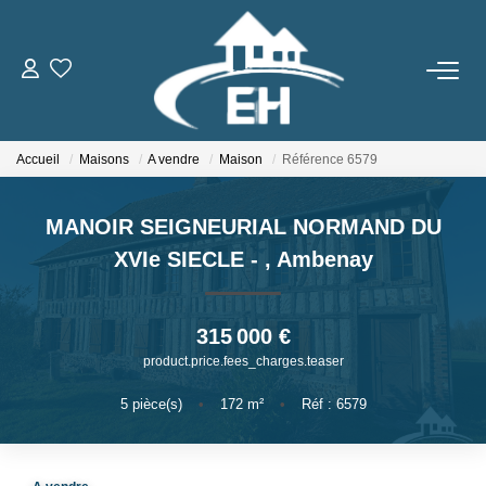
ACHETER
Accueil
Maisons
A vendre
Maison
Référence 6579
LOUER
MANOIR SEIGNEURIAL NORMAND DU
Nos Biens
XVIe SIECLE -
,
Ambenay
Gestion Locative
315 000 €
ESTIMER
product.price.fees_charges.teaser
NOTRE AGENCE
5
pièce(s)
•
172
m²
•
Réf : 6579
Qui Sommes-Nous