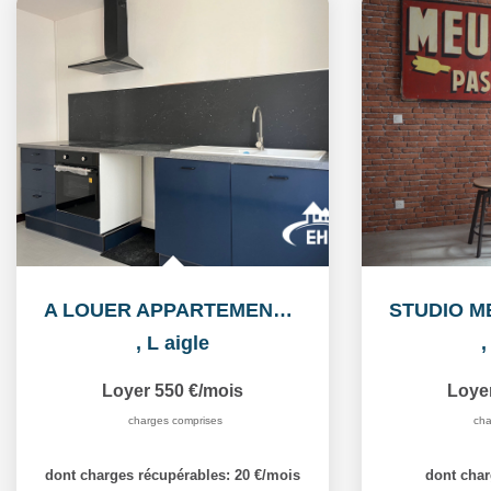
A LOUER APPARTEMENT CENTRE VILLE
,
L aigle
Loyer 550 €/mois
Loye
charges comprises
cha
dont charges récupérables: 20 €/mois
dont char