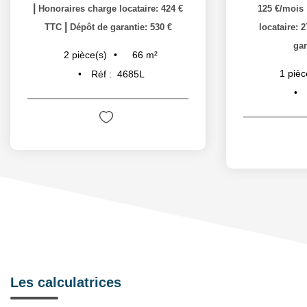
|
Honoraires charge locataire: 424 €
125 €/mois
|
TTC
Dépôt de garantie: 530 €
locataire: 
gar
66
m²
2
pièce(s)
1
pièc
Réf :
4685L
Les calculatrices