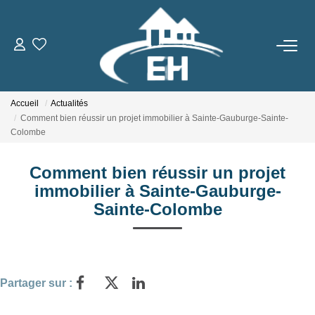
ACHETER
Accueil
Actualités
LOUER
Comment bien réussir un projet immobilier à Sainte-Gauburge-Sainte-
Colombe
Nos Biens
Comment bien réussir un projet
Gestion Locative
immobilier à Sainte-Gauburge-
Sainte-Colombe
ESTIMER
NOTRE AGENCE
Partager sur :
Qui Sommes-Nous