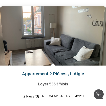
Nos Actualités
Avis Clients
CONTACT
EXTRANET
Appartement 2 Pièces
,
L Aigle
Loyer 535 €/mois
34
M²
Réf :
4221L
2
Pièce(s)