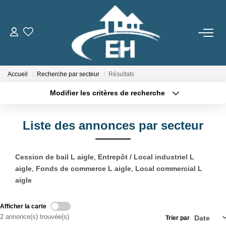
ACHETER
Accueil
Recherche par secteur
Résultats
LOUER
Modifier les critères de recherche
Nos Biens
Localisation
Type de transaction
Surface min
Gestion Locative
Liste des annonces par secteur
Type de bien
Plus de critères
Budget max
ESTIMER
Cession de bail L aigle
,
Entrepôt / Local industriel L
Créer une alerte
aigle
,
Fonds de commerce L aigle
,
Local commercial L
aigle
NOTRE AGENCE
Qui Sommes-Nous
Afficher la carte
2 annonce(s) trouvée(s)
Trier par
Notre Équipe