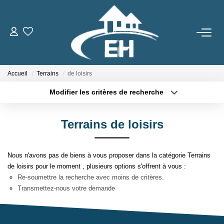
ACHETER
Accueil
Terrains
de loisirs
LOUER
Modifier les critères de recherche
Type de transaction
Localisation
Nos Biens
Acheter
Localisation
Gestion Locative
Terrains de loisirs
Type de bien
Sélectionnez...
Surface min
Nous n'avons pas de biens à vous proposer dans la catégorie Terrains
ESTIMER
Plus de critères
Budget max
de loisirs pour le moment , plusieurs options s'offrent à vous :
Re-soumettre la recherche avec moins de critères.
Créer une alerte
NOTRE AGENCE
Transmettez-nous votre demande
Qui Sommes-Nous