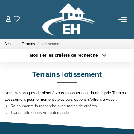
ACHETER
Accueil
Terrains
Lotissement
LOUER
Modifier les critères de recherche
Type de transaction
Localisation
Nos Biens
Acheter
Localisation
Gestion Locative
Terrains lotissement
Type de bien
Sélectionnez...
Surface min
Nous n'avons pas de biens à vous proposer dans la catégorie Terrains
ESTIMER
Plus de critères
Budget max
Lotissement pour le moment , plusieurs options s'offrent à vous :
Re-soumettre la recherche avec moins de critères.
Créer une alerte
NOTRE AGENCE
Transmettez-nous votre demande
Qui Sommes-Nous