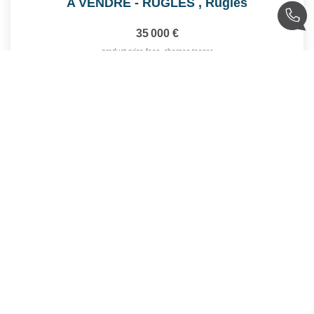
A VENDRE - RUGLES
,
Rugles
35 000 €
product.price.fees_charges.teaser
Réf :
1908A
1250
M²
1