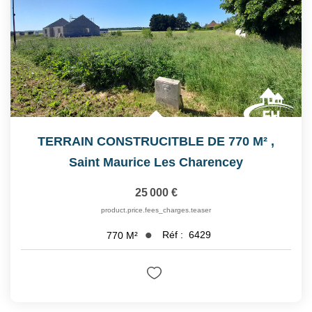
TERRAIN CONSTRUCITBLE DE 770 M²
,
Saint Maurice Les Charencey
25 000 €
product.price.fees_charges.teaser
Réf :
6429
770
M²