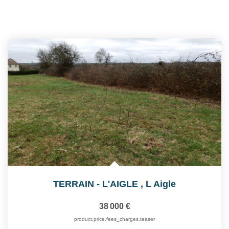
TERRAIN - L'AIGLE
,
L Aigle
38 000 €
product.price.fees_charges.teaser