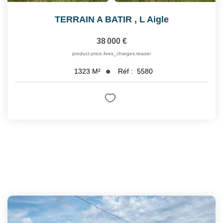
TERRAIN A BATIR
,
L Aigle
38 000 €
product.price.fees_charges.teaser
Réf :
5580
1323
M²