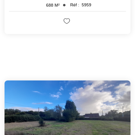
Réf :
5959
688
M²