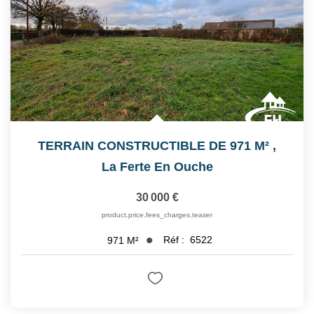
TERRAIN CONSTRUCTIBLE DE 971 M²
,
La Ferte En Ouche
30 000 €
product.price.fees_charges.teaser
Réf :
6522
971
M²