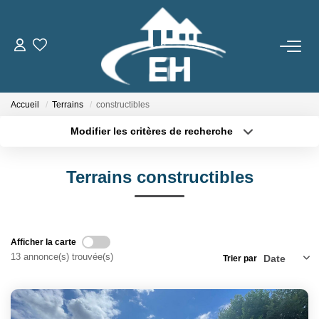
ACHETER
Accueil
Terrains
constructibles
LOUER
Modifier les critères de recherche
Type de transaction
Localisation
Nos Biens
Acheter
Localisation
Gestion Locative
Terrains constructibles
Type de bien
Sélectionnez...
Surface min
ESTIMER
Plus de critères
Budget max
Afficher la carte
13 annonce(s) trouvée(s)
Trier par
Créer une alerte
NOTRE AGENCE
Qui Sommes-Nous