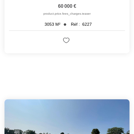
60 000 €
product.price.fees_charges.teaser
Réf :
6227
3053
M²