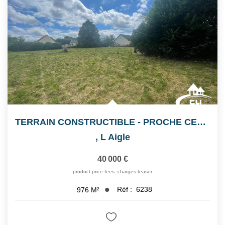
Notre Équipe
Nos Actualités
Avis Clients
CONTACT
EXTRANET
TERRAIN CONSTRUCTIBLE - PROCHE CENTRE-VILLE
,
L Aigle
40 000 €
product.price.fees_charges.teaser
Réf :
6238
976
M²