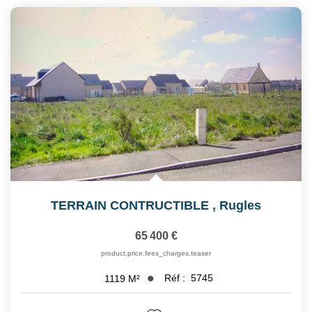
TERRAIN CONTRUCTIBLE
,
Rugles
65 400 €
product.price.fees_charges.teaser
Réf :
5745
1119
M²