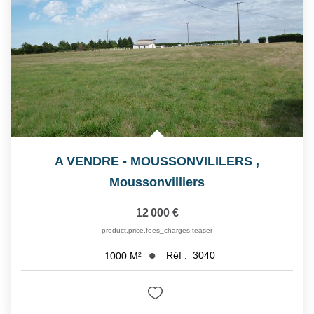
A VENDRE - MOUSSONVILILERS
,
Moussonvilliers
12 000 €
product.price.fees_charges.teaser
Réf :
3040
1000
M²