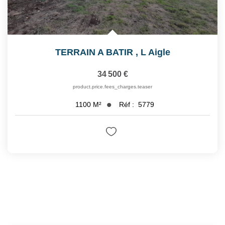
TERRAIN A BATIR
,
L Aigle
34 500 €
product.price.fees_charges.teaser
Réf :
5779
1100
M²