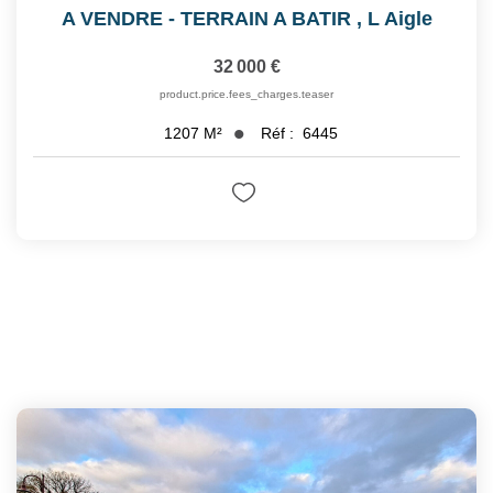
A VENDRE - TERRAIN A BATIR
,
L Aigle
32 000 €
product.price.fees_charges.teaser
Réf :
6445
1207
M²