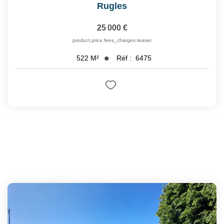
Rugles
25 000 €
product.price.fees_charges.teaser
Réf :
6475
522
M²