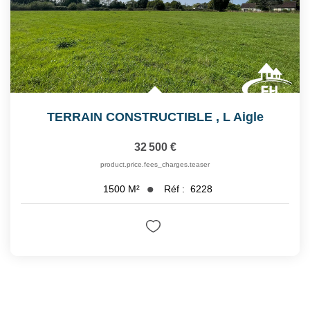
TERRAIN CONSTRUCTIBLE
,
L Aigle
32 500 €
product.price.fees_charges.teaser
Réf :
6228
1500
M²