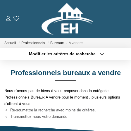
ACHETER
Accueil
Professionnels
Bureaux
A vendre
LOUER
Modifier les critères de recherche
Nos Biens
Localisation
Type de transaction
Surface min
Gestion Locative
Professionnels bureaux a vendre
Type de bien
Plus de critères
Budget max
ESTIMER
Nous n'avons pas de biens à vous proposer dans la catégorie
Créer une alerte
Professionnels Bureaux A vendre pour le moment , plusieurs options
s'offrent à vous :
NOTRE AGENCE
Re-soumettre la recherche avec moins de critères.
Transmettez-nous votre demande
Qui Sommes-Nous
Notre Équipe