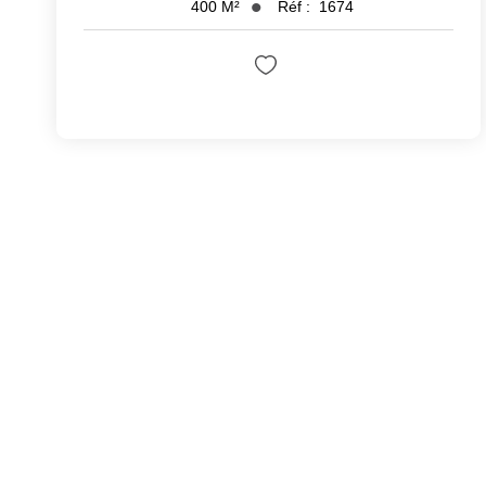
Réf :
1674
400
M²