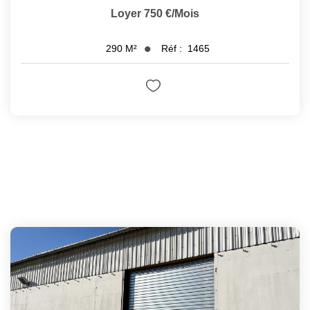
Loyer 750 €/mois
Réf :
1465
290
M²