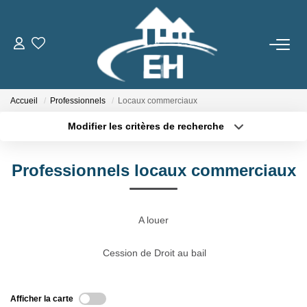
ACHETER
Accueil
Professionnels
Locaux commerciaux
LOUER
Modifier les critères de recherche
Type de transaction
Localisation
Nos Biens
Acheter
Localisation
Gestion Locative
Professionnels locaux commerciaux
Type de bien
Sélectionnez...
Surface min
ESTIMER
Plus de critères
Budget max
A louer
Créer une alerte
Cession de Droit au bail
NOTRE AGENCE
Qui Sommes-Nous
Afficher la carte