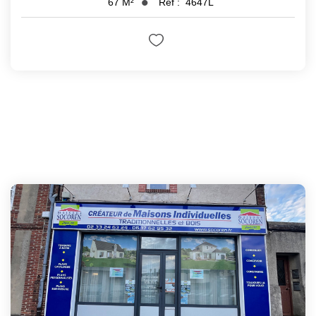
Réf :
4647L
67
M²