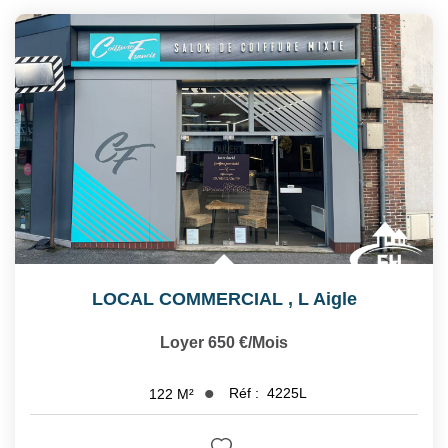
LOCAL COMMERCIAL
,
L Aigle
Loyer 650 €/mois
Réf :
4225L
122
M²