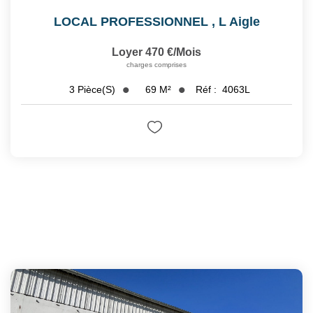
LOCAL PROFESSIONNEL
,
L Aigle
Loyer 470 €/mois
charges comprises
69
M²
Réf :
4063L
3
Pièce(s)