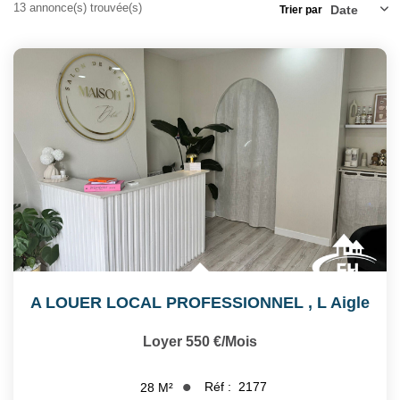
Notre Équipe
13 annonce(s) trouvée(s)
Trier par
Nos Actualités
Avis Clients
CONTACT
EXTRANET
A LOUER LOCAL PROFESSIONNEL
,
L Aigle
Loyer 550 €/mois
Réf :
2177
28
M²