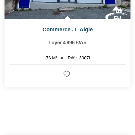
Commerce
,
L Aigle
Loyer 4 896 €/an
Réf :
3007L
76
M²