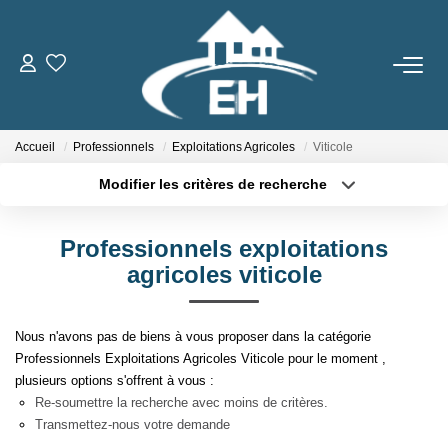
ACHETER
Accueil
Professionnels
Exploitations Agricoles
Viticole
LOUER
Modifier les critères de recherche
Type de transaction
Localisation
Nos Biens
Acheter
Localisation
Gestion Locative
Professionnels exploitations
Type de bien
Sélectionnez...
Surface min
agricoles viticole
ESTIMER
Plus de critères
Budget max
Nous n'avons pas de biens à vous proposer dans la catégorie
Professionnels Exploitations Agricoles Viticole pour le moment ,
Créer une alerte
NOTRE AGENCE
plusieurs options s'offrent à vous :
Re-soumettre la recherche avec moins de critères.
Qui Sommes-Nous
Transmettez-nous votre demande