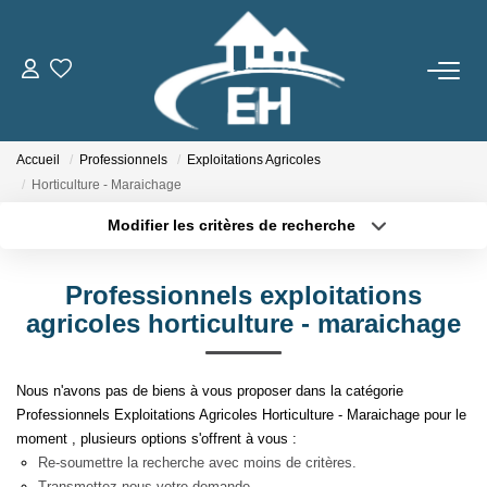
ACHETER
Accueil
Professionnels
Exploitations Agricoles
LOUER
Horticulture - Maraichage
Modifier les critères de recherche
Nos Biens
Type de transaction
Localisation
Acheter
Localisation
Gestion Locative
Professionnels exploitations
Type de bien
Sélectionnez...
Surface min
agricoles horticulture - maraichage
ESTIMER
Plus de critères
Budget max
Nous n'avons pas de biens à vous proposer dans la catégorie
NOTRE AGENCE
Professionnels Exploitations Agricoles Horticulture - Maraichage pour le
Créer une alerte
moment , plusieurs options s'offrent à vous :
Qui Sommes-Nous
Re-soumettre la recherche avec moins de critères.
Transmettez-nous votre demande