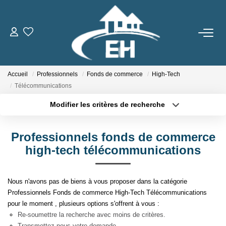
ACHETER
Accueil
Professionnels
Fonds de commerce
High-Tech
LOUER
Télécommunications
Modifier les critères de recherche
Nos Biens
Type de transaction
Localisation
Acheter
Localisation
Gestion Locative
Professionnels fonds de commerce
Type de bien
Sélectionnez...
Surface min
high-tech télécommunications
ESTIMER
Plus de critères
Budget max
Nous n'avons pas de biens à vous proposer dans la catégorie
NOTRE AGENCE
Professionnels Fonds de commerce High-Tech Télécommunications
Créer une alerte
pour le moment , plusieurs options s'offrent à vous :
Qui Sommes-Nous
Re-soumettre la recherche avec moins de critères.
Transmettez-nous votre demande