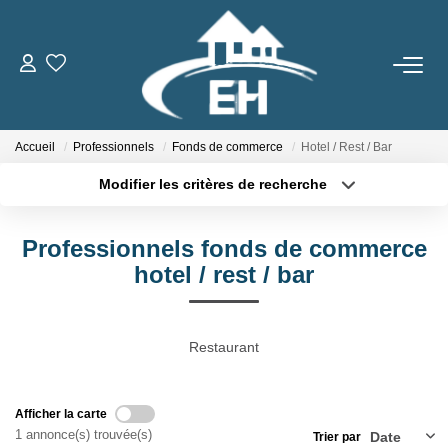
ACHETER
Accueil
Professionnels
Fonds de commerce
Hotel / Rest / Bar
LOUER
Modifier les critères de recherche
Type de transaction
Localisation
Nos Biens
Acheter
Localisation
Gestion Locative
Professionnels fonds de commerce
Type de bien
Sélectionnez...
Surface min
hotel / rest / bar
ESTIMER
Plus de critères
Budget max
Restaurant
Créer une alerte
NOTRE AGENCE
Afficher la carte
Qui Sommes-Nous
1 annonce(s) trouvée(s)
Trier par