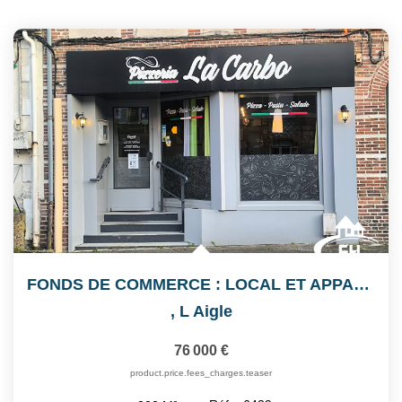
Notre Équipe
Nos Actualités
Avis Clients
CONTACT
EXTRANET
FONDS DE COMMERCE : LOCAL ET APPARTEMENT
,
L Aigle
76 000 €
product.price.fees_charges.teaser