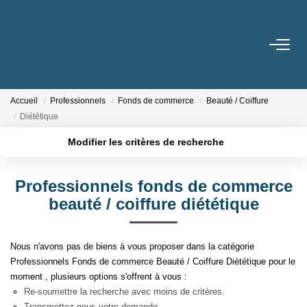
ACHETER
Accueil
Professionnels
Fonds de commerce
Beauté / Coiffure
LOUER
Diététique
Nos Biens
Modifier les critères de recherche
Gestion Locative
Localisation
Type de transaction
Surface min
Professionnels fonds de commerce
Type de bien
beauté / coiffure diététique
Plus de critères
Budget max
ESTIMER
Créer une alerte
Nous n'avons pas de biens à vous proposer dans la catégorie
NOTRE AGENCE
Professionnels Fonds de commerce Beauté / Coiffure Diététique pour le
moment , plusieurs options s'offrent à vous :
Qui Sommes-Nous
Re-soumettre la recherche avec moins de critères.
Notre Équipe
Transmettez-nous votre demande