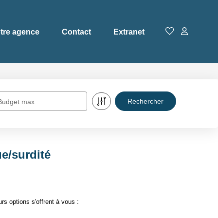
tre agence
Contact
Extranet
Budget max
e/surdité
s options s'offrent à vous :