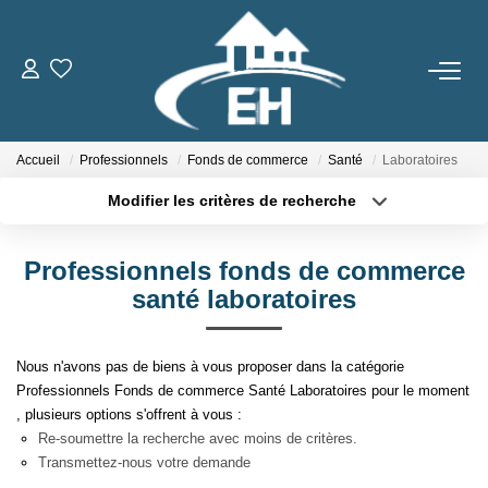
ACHETER
Accueil
Professionnels
Fonds de commerce
Santé
Laboratoires
LOUER
Modifier les critères de recherche
Type de transaction
Localisation
Nos Biens
Acheter
Localisation
Gestion Locative
Professionnels fonds de commerce
Type de bien
Sélectionnez...
Surface min
santé laboratoires
ESTIMER
Plus de critères
Budget max
Nous n'avons pas de biens à vous proposer dans la catégorie
Professionnels Fonds de commerce Santé Laboratoires pour le moment
Créer une alerte
NOTRE AGENCE
, plusieurs options s'offrent à vous :
Re-soumettre la recherche avec moins de critères.
Qui Sommes-Nous
Transmettez-nous votre demande