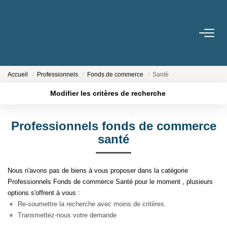
ACHETER
Accueil
Professionnels
Fonds de commerce
Santé
LOUER
Modifier les critères de recherche
Nos Biens
Localisation
Type de transaction
Surface min
Gestion Locative
Professionnels fonds de commerce
Type de bien
santé
Plus de critères
Budget max
ESTIMER
Créer une alerte
Nous n'avons pas de biens à vous proposer dans la catégorie
Professionnels Fonds de commerce Santé pour le moment , plusieurs
NOTRE AGENCE
options s'offrent à vous :
Re-soumettre la recherche avec moins de critères.
Qui Sommes-Nous
Transmettez-nous votre demande
Notre Équipe