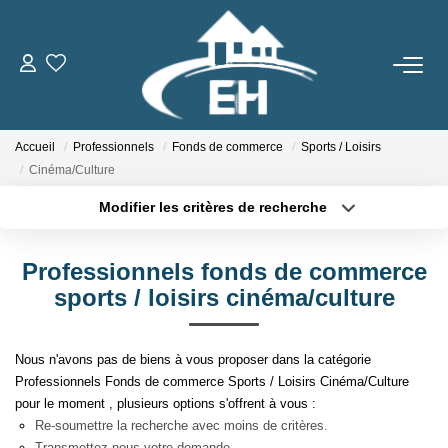
ACHETER
Accueil
Professionnels
Fonds de commerce
Sports / Loisirs
LOUER
Cinéma/Culture
Modifier les critères de recherche
Nos Biens
Type de transaction
Localisation
Acheter
Localisation
Gestion Locative
Professionnels fonds de commerce
Type de bien
Sélectionnez...
Surface min
sports / loisirs cinéma/culture
ESTIMER
Plus de critères
Budget max
Nous n'avons pas de biens à vous proposer dans la catégorie
NOTRE AGENCE
Professionnels Fonds de commerce Sports / Loisirs Cinéma/Culture
Créer une alerte
pour le moment , plusieurs options s'offrent à vous :
Qui Sommes-Nous
Re-soumettre la recherche avec moins de critères.
Transmettez-nous votre demande