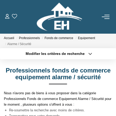
ACHETER
Accueil
Professionnels
Fonds de commerce
Equipement
LOUER
Alarme / Sécurité
Modifier les critères de recherche
Nos Biens
Type de transaction
Localisation
Acheter
Localisation
Gestion Locative
Professionnels fonds de commerce
Type de bien
Sélectionnez...
Surface min
equipement alarme / sécurité
ESTIMER
Plus de critères
Budget max
Nous n'avons pas de biens à vous proposer dans la catégorie
NOTRE AGENCE
Professionnels Fonds de commerce Equipement Alarme / Sécurité pour
Créer une alerte
le moment , plusieurs options s'offrent à vous :
Qui Sommes-Nous
Re-soumettre la recherche avec moins de critères.
Transmettez-nous votre demande