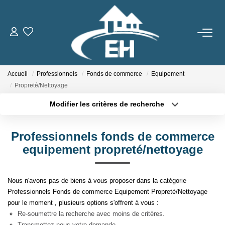
ACHETER
Accueil
Professionnels
Fonds de commerce
Equipement
LOUER
Propreté/Nettoyage
Modifier les critères de recherche
Nos Biens
Type de transaction
Localisation
Acheter
Localisation
Gestion Locative
Professionnels fonds de commerce
Type de bien
Sélectionnez...
Surface min
equipement propreté/nettoyage
ESTIMER
Plus de critères
Budget max
Nous n'avons pas de biens à vous proposer dans la catégorie
NOTRE AGENCE
Professionnels Fonds de commerce Equipement Propreté/Nettoyage
Créer une alerte
pour le moment , plusieurs options s'offrent à vous :
Qui Sommes-Nous
Re-soumettre la recherche avec moins de critères.
Transmettez-nous votre demande