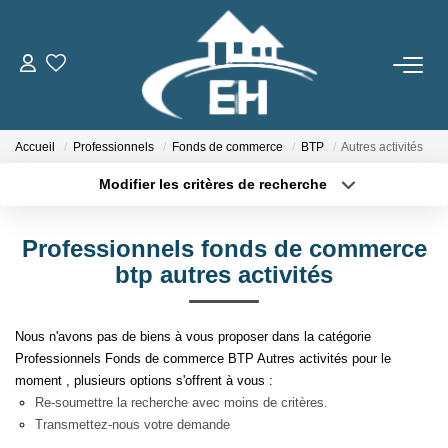
ACHETER
Accueil
Professionnels
Fonds de commerce
BTP
Autres activités
LOUER
Modifier les critères de recherche
Type de transaction
Localisation
Nos Biens
Acheter
Localisation
Gestion Locative
Professionnels fonds de commerce
Type de bien
Sélectionnez...
Surface min
btp autres activités
ESTIMER
Plus de critères
Budget max
Nous n'avons pas de biens à vous proposer dans la catégorie
Professionnels Fonds de commerce BTP Autres activités pour le
Créer une alerte
NOTRE AGENCE
moment , plusieurs options s'offrent à vous :
Re-soumettre la recherche avec moins de critères.
Qui Sommes-Nous
Transmettez-nous votre demande