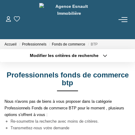
ACHETER
Accueil
Professionnels
Fonds de commerce
BTP
LOUER
Modifier les critères de recherche
Type de transaction
Localisation
Nos Biens
Acheter
Localisation
Gestion Locative
Professionnels fonds de commerce
Type de bien
Sélectionnez...
Surface min
btp
ESTIMER
Plus de critères
Budget max
Nous n'avons pas de biens à vous proposer dans la catégorie
Professionnels Fonds de commerce BTP pour le moment , plusieurs
Créer une alerte
NOTRE AGENCE
options s'offrent à vous :
Re-soumettre la recherche avec moins de critères.
Qui Sommes-Nous
Transmettez-nous votre demande