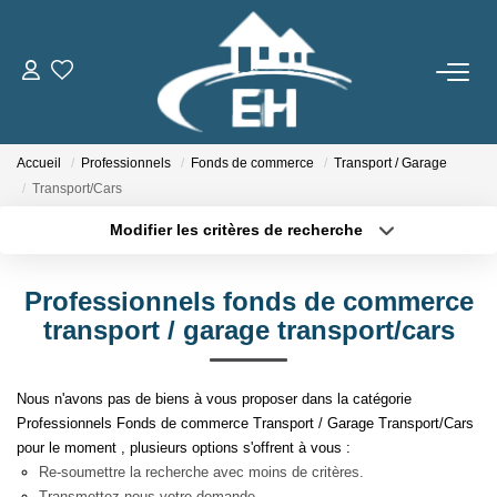
ACHETER
Accueil
Professionnels
Fonds de commerce
Transport / Garage
LOUER
Transport/Cars
Modifier les critères de recherche
Nos Biens
Type de transaction
Localisation
Acheter
Localisation
Gestion Locative
Professionnels fonds de commerce
Type de bien
Sélectionnez...
Surface min
transport / garage transport/cars
ESTIMER
Plus de critères
Budget max
Nous n'avons pas de biens à vous proposer dans la catégorie
NOTRE AGENCE
Professionnels Fonds de commerce Transport / Garage Transport/Cars
Créer une alerte
pour le moment , plusieurs options s'offrent à vous :
Qui Sommes-Nous
Re-soumettre la recherche avec moins de critères.
Transmettez-nous votre demande