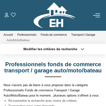
ACHETER
Accueil
Professionnels
Fonds de commerce
Transport / Garage
LOUER
Auto/Moto/Bateau
Modifier les critères de recherche
Nos Biens
Type de transaction
Localisation
Acheter
Localisation
Gestion Locative
Professionnels fonds de commerce
Type de bien
Sélectionnez...
Surface min
transport / garage auto/moto/bateau
ESTIMER
Plus de critères
Budget max
Nous n'avons pas de biens à vous proposer dans la catégorie
NOTRE AGENCE
Professionnels Fonds de commerce Transport / Garage
Créer une alerte
Auto/Moto/Bateau pour le moment , plusieurs options s'offrent à vous :
Qui Sommes-Nous
Re-soumettre la recherche avec moins de critères.
Transmettez-nous votre demande