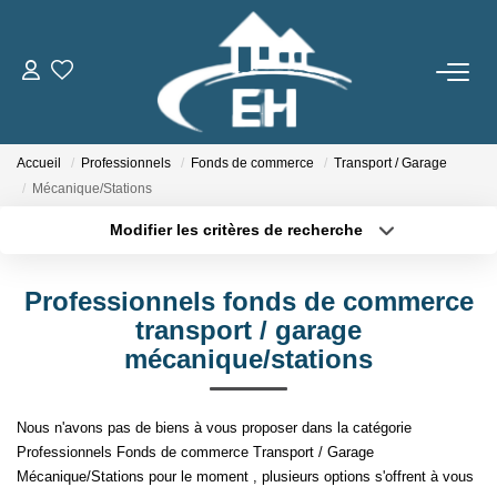
ACHETER
Accueil
Professionnels
Fonds de commerce
Transport / Garage
LOUER
Mécanique/Stations
Modifier les critères de recherche
Nos Biens
Type de transaction
Localisation
Acheter
Localisation
Gestion Locative
Professionnels fonds de commerce
Type de bien
Sélectionnez...
Surface min
transport / garage
ESTIMER
mécanique/stations
Plus de critères
Budget max
NOTRE AGENCE
Nous n'avons pas de biens à vous proposer dans la catégorie
Créer une alerte
Professionnels Fonds de commerce Transport / Garage
Qui Sommes-Nous
Mécanique/Stations pour le moment , plusieurs options s'offrent à vous