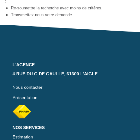
:
Notre Équipe
Re-soumettre la recherche avec moins de critères.
Nos Actualités
Transmettez-nous votre demande
Avis Clients
CONTACT
EXTRANET
L'AGENCE
4 RUE DU G DE GAULLE, 61300 L'AIGLE
Nous contacter
Présentation
NOS SERVICES
Estimation