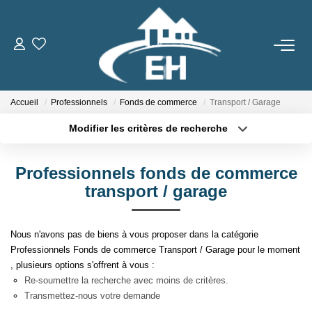
ACHETER
Accueil
Professionnels
Fonds de commerce
Transport / Garage
LOUER
Modifier les critères de recherche
Type de transaction
Localisation
Nos Biens
Acheter
Localisation
Gestion Locative
Professionnels fonds de commerce
Type de bien
Sélectionnez...
Surface min
transport / garage
ESTIMER
Plus de critères
Budget max
Nous n'avons pas de biens à vous proposer dans la catégorie
Professionnels Fonds de commerce Transport / Garage pour le moment
Créer une alerte
NOTRE AGENCE
, plusieurs options s'offrent à vous :
Re-soumettre la recherche avec moins de critères.
Qui Sommes-Nous
Transmettez-nous votre demande