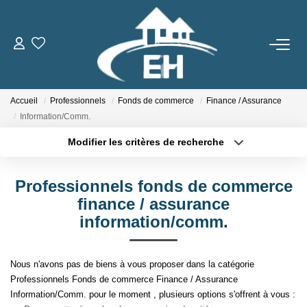
ACHETER
Accueil
Professionnels
Fonds de commerce
Finance / Assurance
LOUER
Information/Comm.
Modifier les critères de recherche
Nos Biens
Type de transaction
Localisation
Acheter
Localisation
Gestion Locative
Professionnels fonds de commerce
Type de bien
Sélectionnez...
Surface min
finance / assurance
ESTIMER
information/comm.
Plus de critères
Budget max
NOTRE AGENCE
Nous n'avons pas de biens à vous proposer dans la catégorie
Créer une alerte
Professionnels Fonds de commerce Finance / Assurance
Qui Sommes-Nous
Information/Comm. pour le moment , plusieurs options s'offrent à vous :