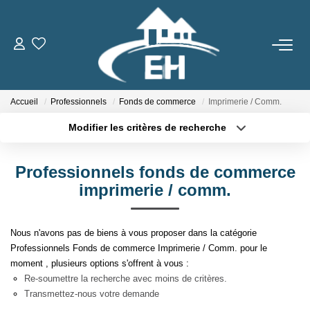
ACHETER
Accueil
Professionnels
Fonds de commerce
Imprimerie / Comm.
LOUER
Modifier les critères de recherche
Type de transaction
Localisation
Nos Biens
Acheter
Localisation
Gestion Locative
Professionnels fonds de commerce
Type de bien
Sélectionnez...
Surface min
imprimerie / comm.
ESTIMER
Plus de critères
Budget max
Nous n'avons pas de biens à vous proposer dans la catégorie
Professionnels Fonds de commerce Imprimerie / Comm. pour le
Créer une alerte
NOTRE AGENCE
moment , plusieurs options s'offrent à vous :
Re-soumettre la recherche avec moins de critères.
Qui Sommes-Nous
Transmettez-nous votre demande