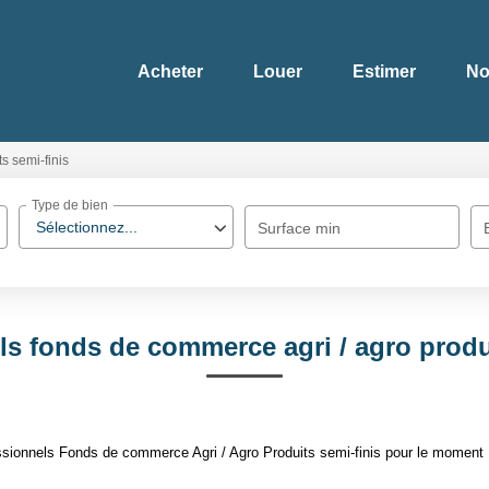
Acheter
Louer
Estimer
No
s semi-finis
Type de bien
Sélectionnez...
Surface min
ls fonds de commerce agri / agro produi
ionnels Fonds de commerce Agri / Agro Produits semi-finis pour le moment , p