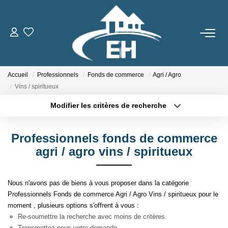
ACHETER
Accueil
Professionnels
Fonds de commerce
Agri / Agro
LOUER
Vins / spiritueux
Modifier les critères de recherche
Nos Biens
Type de transaction
Localisation
Acheter
Localisation
Gestion Locative
Professionnels fonds de commerce
Type de bien
Sélectionnez...
Surface min
agri / agro vins / spiritueux
ESTIMER
Plus de critères
Budget max
Nous n'avons pas de biens à vous proposer dans la catégorie
NOTRE AGENCE
Professionnels Fonds de commerce Agri / Agro Vins / spiritueux pour le
Créer une alerte
moment , plusieurs options s'offrent à vous :
Qui Sommes-Nous
Re-soumettre la recherche avec moins de critères.
Transmettez-nous votre demande