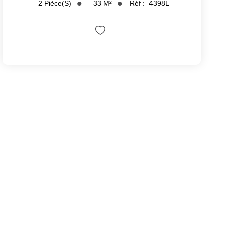
33
M²
Réf :
4398L
2
Pièce(s)