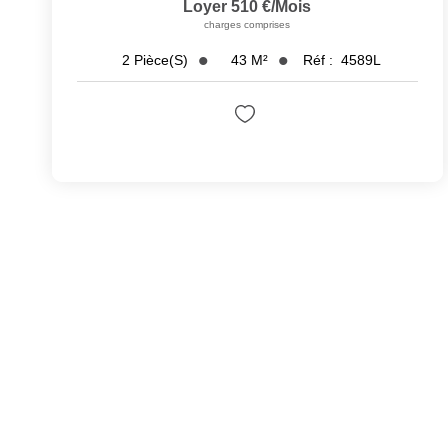
Loyer 510 €/mois
charges comprises
43
M²
Réf :
4589L
2
Pièce(s)