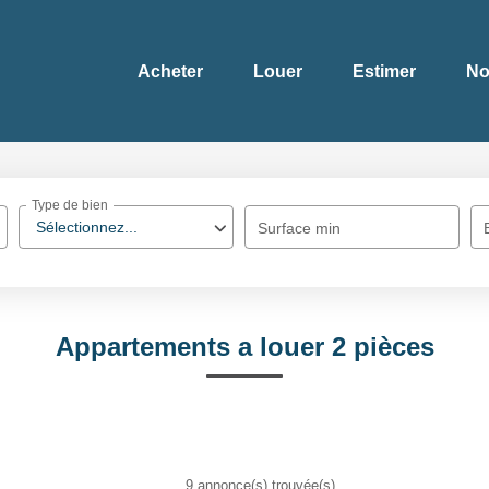
Acheter
Louer
Estimer
No
Type de bien
Sélectionnez...
Surface min
Appartements a louer 2 pièces
9 annonce(s) trouvée(s)