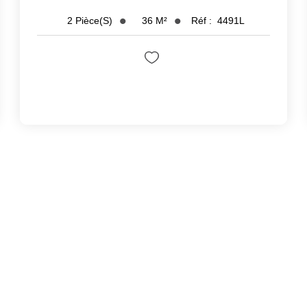
36
M²
Réf :
4491L
2
Pièce(s)