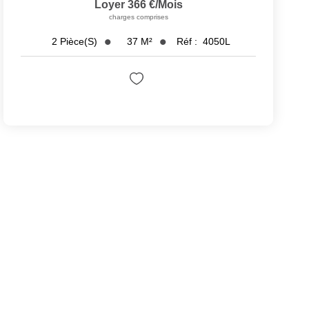
Loyer 366 €/mois
charges comprises
37
M²
Réf :
4050L
2
Pièce(s)