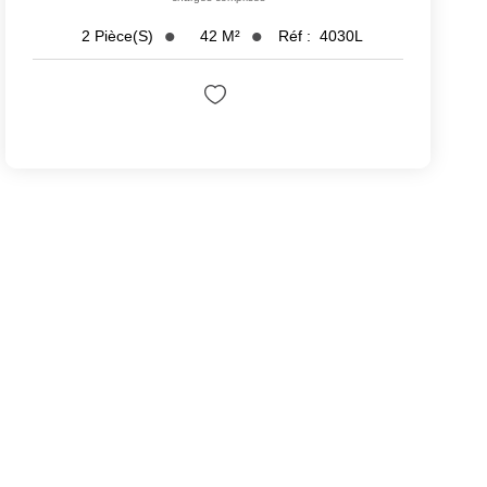
42
M²
Réf :
4030L
2
Pièce(s)