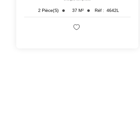
37
M²
Réf :
4642L
2
Pièce(s)