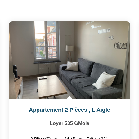
Appartement 2 Pièces
,
L Aigle
Loyer 535 €/mois
34
M²
Réf :
4221L