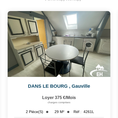
DANS LE BOURG
,
Gauville
Loyer 375 €/mois
charges comprises
29
M²
Réf :
4261L
2
Pièce(s)