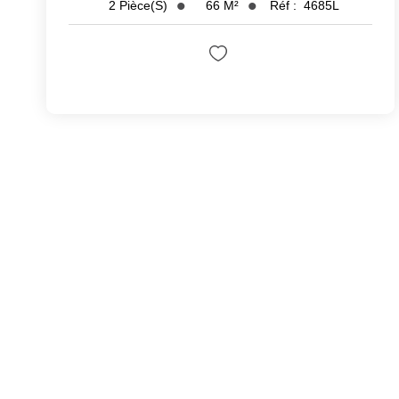
66
M²
Réf :
4685L
2
Pièce(s)