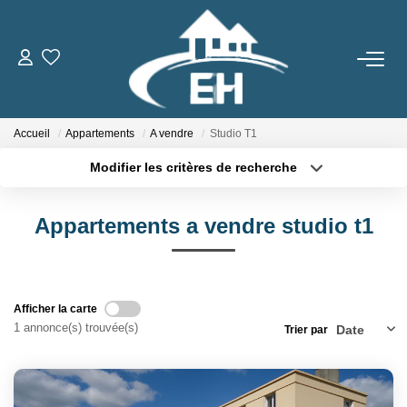
ACHETER
Accueil
Appartements
A vendre
Studio T1
LOUER
Modifier les critères de recherche
Type de transaction
Localisation
Nos Biens
Acheter
Localisation
Gestion Locative
Appartements a vendre studio t1
Type de bien
Sélectionnez...
Surface min
ESTIMER
Plus de critères
Budget max
Afficher la carte
1 annonce(s) trouvée(s)
Trier par
Créer une alerte
NOTRE AGENCE
Qui Sommes-Nous