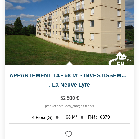
Notre Équipe
Nos Actualités
Avis Clients
CONTACT
EXTRANET
APPARTEMENT T4 - 68 M² - INVESTISSEMENT LOCATIF
,
La Neuve Lyre
52 500 €
product.price.fees_charges.teaser
68
M²
Réf :
6379
4
Pièce(s)