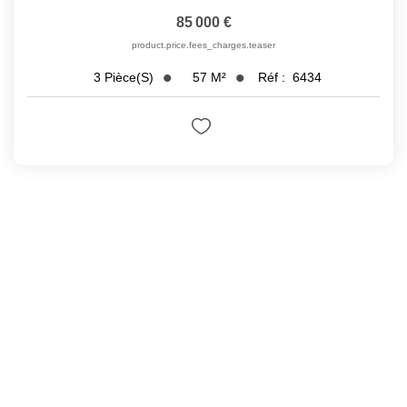
85 000 €
product.price.fees_charges.teaser
57
M²
Réf :
6434
3
Pièce(s)