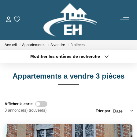
ACHETER
Accueil
Appartements
A vendre
3 pièces
LOUER
Modifier les critères de recherche
Type de transaction
Localisation
Nos Biens
Acheter
Localisation
Gestion Locative
Appartements a vendre 3 pièces
Type de bien
Sélectionnez...
Surface min
ESTIMER
Plus de critères
Budget max
Afficher la carte
3 annonce(s) trouvée(s)
Trier par
Créer une alerte
NOTRE AGENCE
Qui Sommes-Nous