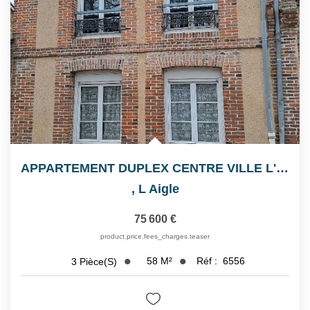
Notre Équipe
Nos Actualités
Avis Clients
CONTACT
EXTRANET
APPARTEMENT DUPLEX CENTRE VILLE L'AIGLE
,
L Aigle
75 600 €
product.price.fees_charges.teaser
58
M²
Réf :
6556
3
Pièce(s)