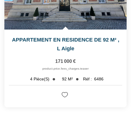
APPARTEMENT EN RESIDENCE DE 92 M²
,
L Aigle
171 000 €
product.price.fees_charges.teaser
92
M²
Réf :
6486
4
Pièce(s)