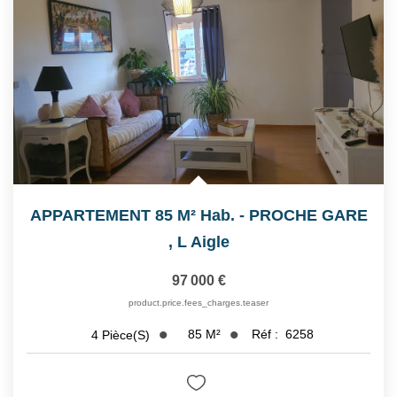
Notre Équipe
Nos Actualités
Avis Clients
CONTACT
EXTRANET
APPARTEMENT 85 M² Hab. - PROCHE GARE
,
L Aigle
97 000 €
product.price.fees_charges.teaser
85
M²
Réf :
6258
4
Pièce(s)