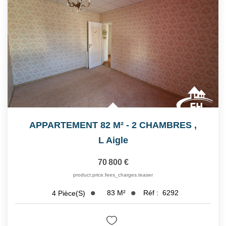
APPARTEMENT 82 M² - 2 CHAMBRES
,
L Aigle
70 800 €
product.price.fees_charges.teaser
83
M²
Réf :
6292
4
Pièce(s)