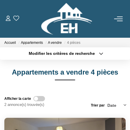
ACHETER
Accueil
Appartements
A vendre
4 pièces
LOUER
Modifier les critères de recherche
Type de transaction
Localisation
Nos Biens
Acheter
Localisation
Gestion Locative
Appartements a vendre 4 pièces
Type de bien
Sélectionnez...
Surface min
ESTIMER
Plus de critères
Budget max
Afficher la carte
2 annonce(s) trouvée(s)
Trier par
Créer une alerte
NOTRE AGENCE
Qui Sommes-Nous