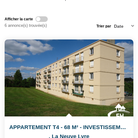
Notre Équipe
Nos Actualités
Afficher la carte
Avis Clients
6 annonce(s) trouvée(s)
Trier par
CONTACT
EXTRANET
APPARTEMENT T4 - 68 M² - INVESTISSEMENT LOCATIF
,
La Neuve Lyre