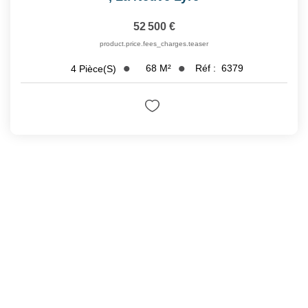
52 500 €
product.price.fees_charges.teaser
68
M²
Réf :
6379
4
Pièce(s)