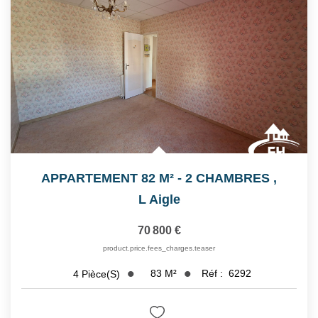
APPARTEMENT 82 M² - 2 CHAMBRES
,
L Aigle
70 800 €
product.price.fees_charges.teaser
83
M²
Réf :
6292
4
Pièce(s)