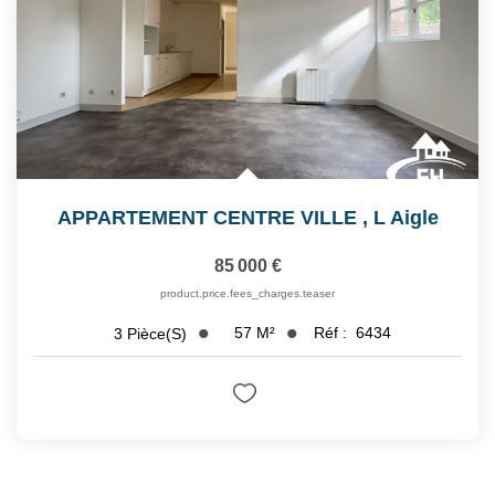
APPARTEMENT CENTRE VILLE
,
L Aigle
85 000 €
product.price.fees_charges.teaser
57
M²
Réf :
6434
3
Pièce(s)