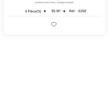
product.price.fees_charges.teaser
85
M²
Réf :
6258
4
Pièce(s)