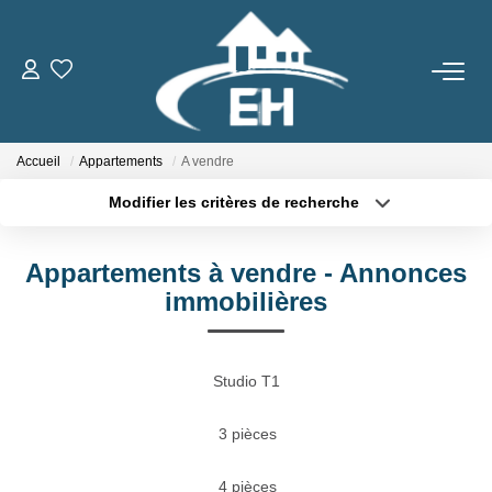
ACHETER
Accueil
Appartements
A vendre
LOUER
Modifier les critères de recherche
Type de transaction
Localisation
Nos Biens
Acheter
Localisation
Gestion Locative
Appartements à vendre - Annonces
Type de bien
Sélectionnez...
Surface min
immobilières
ESTIMER
Plus de critères
Budget max
Studio T1
Créer une alerte
NOTRE AGENCE
3 pièces
Qui Sommes-Nous
4 pièces