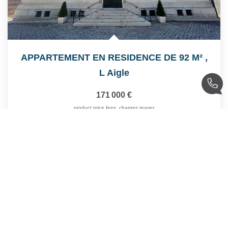
APPARTEMENT EN RESIDENCE DE 92 M²
,
L Aigle
171 000 €
product.price.fees_charges.teaser
92
M²
Réf :
6486
4
Pièce(s)