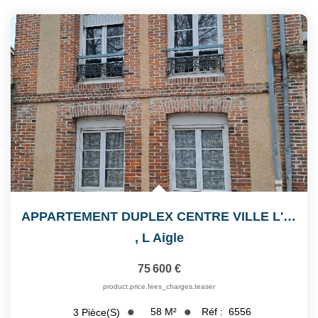
APPARTEMENT DUPLEX CENTRE VILLE L'AIGLE
,
L Aigle
75 600 €
product.price.fees_charges.teaser
58
M²
Réf :
6556
3
Pièce(s)