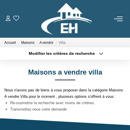
ACHETER
Accueil
Maisons
A vendre
Villa
LOUER
Modifier les critères de recherche
Type de transaction
Localisation
Nos Biens
Acheter
Localisation
Gestion Locative
Maisons a vendre villa
Type de bien
Sélectionnez...
Surface min
Nous n'avons pas de biens à vous proposer dans la catégorie Maisons
ESTIMER
Plus de critères
Budget max
A vendre Villa pour le moment , plusieurs options s'offrent à vous :
Re-soumettre la recherche avec moins de critères.
Créer une alerte
NOTRE AGENCE
Transmettez-nous votre demande
Qui Sommes-Nous