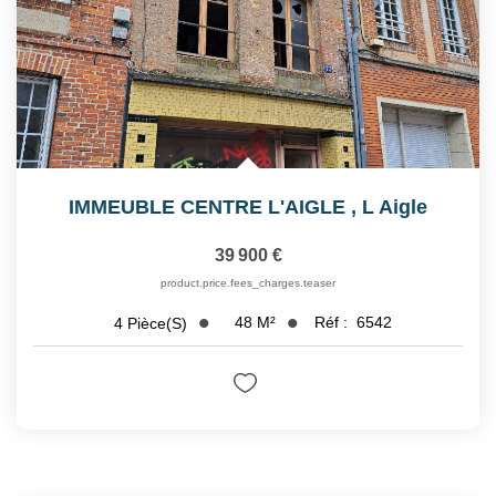
IMMEUBLE CENTRE L'AIGLE
,
L Aigle
39 900 €
product.price.fees_charges.teaser
48
M²
Réf :
6542
4
Pièce(s)