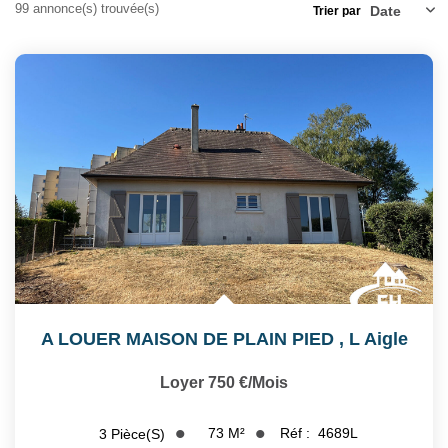
Notre Équipe
99 annonce(s) trouvée(s)
Trier par
Nos Actualités
Avis Clients
CONTACT
EXTRANET
A LOUER MAISON DE PLAIN PIED
,
L Aigle
Loyer 750 €/mois
73
M²
Réf :
4689L
3
Pièce(s)