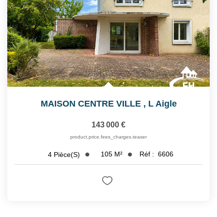
MAISON CENTRE VILLE
,
L Aigle
143 000 €
product.price.fees_charges.teaser
105
M²
Réf :
6606
4
Pièce(s)