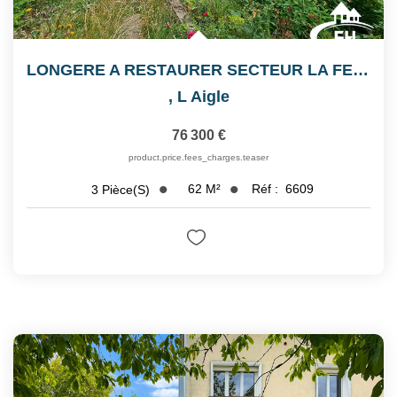
LONGERE A RESTAURER SECTEUR LA FERTE FRESNEL
,
L Aigle
76 300 €
product.price.fees_charges.teaser
62
M²
Réf :
6609
3
Pièce(s)