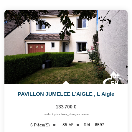
PAVILLON JUMELEE L'AIGLE
,
L Aigle
133 700 €
product.price.fees_charges.teaser
85
M²
Réf :
6597
6
Pièce(s)