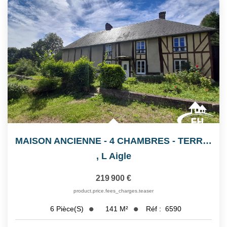
MAISON ANCIENNE - 4 CHAMBRES - TERRAIN 9 630 M²
,
L Aigle
219 900 €
product.price.fees_charges.teaser
141
M²
Réf :
6590
6
Pièce(s)