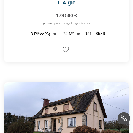
L Aigle
179 500 €
product.price.fees_charges.teaser
72
M²
Réf :
6589
3
Pièce(s)