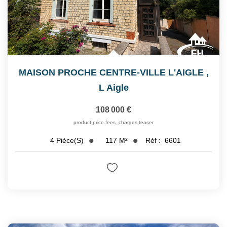
MAISON PROCHE CENTRE-VILLE L'AIGLE
,
L Aigle
108 000 €
product.price.fees_charges.teaser
117
M²
Réf :
6601
4
Pièce(s)