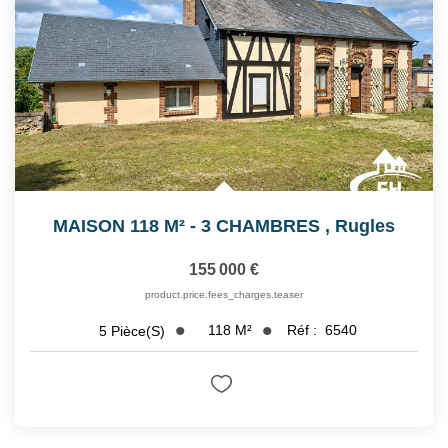
MAISON 118 M² - 3 CHAMBRES
,
Rugles
155 000 €
product.price.fees_charges.teaser
118
M²
Réf :
6540
5
Pièce(s)