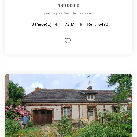
139 000 €
product.price.fees_charges.teaser
72
M²
Réf :
6473
3
Pièce(s)