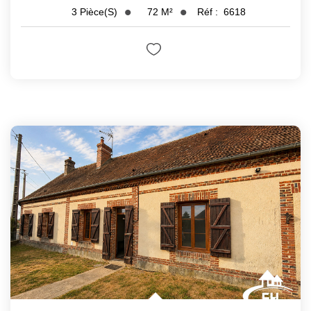
72
M²
Réf :
6618
3
Pièce(s)