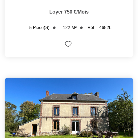
Loyer 750 €/mois
122
M²
Réf :
4682L
5
Pièce(s)