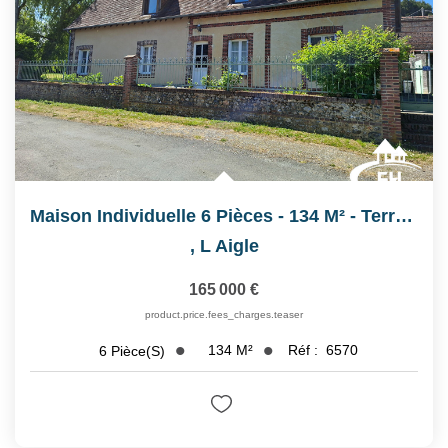
Maison Individuelle 6 Pièces - 134 M² - Terrain 1 020 M²
,
L Aigle
165 000 €
product.price.fees_charges.teaser
134
M²
Réf :
6570
6
Pièce(s)