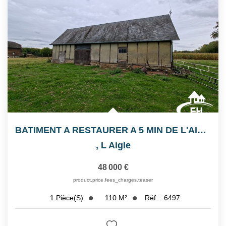
BATIMENT A RESTAURER A 5 MIN DE L'AIGLE
,
L Aigle
48 000 €
product.price.fees_charges.teaser
110
M²
Réf :
6497
1
Pièce(s)