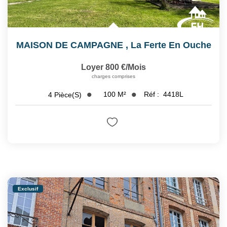
MAISON DE CAMPAGNE
,
La Ferte En Ouche
Loyer 800 €/mois
charges comprises
100
M²
Réf :
4418L
4
Pièce(s)
Exclusif