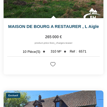
MAISON DE BOURG A RESTAURER
,
L Aigle
265 000 €
product.price.fees_charges.teaser
310
M²
Réf :
6571
10
Pièce(s)
Exclusif