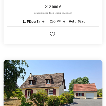
212 000 €
product.price.fees_charges.teaser
250
M²
Réf :
6276
11
Pièce(s)