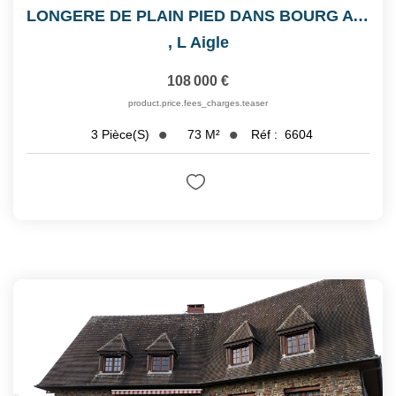
LONGERE DE PLAIN PIED DANS BOURG AVEC COMMERCES
,
L Aigle
108 000 €
product.price.fees_charges.teaser
73
M²
Réf :
6604
3
Pièce(s)