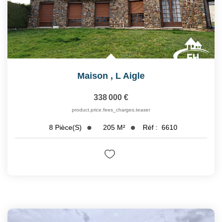
Maison
,
L Aigle
338 000 €
product.price.fees_charges.teaser
205
M²
Réf :
6610
8
Pièce(s)