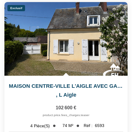
Exclusif
MAISON CENTRE-VILLE L'AIGLE AVEC GARAGE ET JARDIN
,
L Aigle
102 600 €
product.price.fees_charges.teaser
74
M²
Réf :
6593
4
Pièce(s)