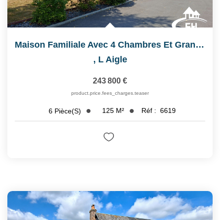
Maison Familiale Avec 4 Chambres Et Grand Terrain Clos
,
L Aigle
243 800 €
product.price.fees_charges.teaser
125
M²
Réf :
6619
6
Pièce(s)