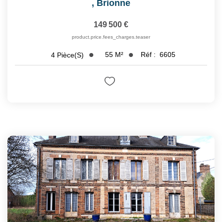
,
Brionne
149 500 €
product.price.fees_charges.teaser
55
M²
Réf :
6605
4
Pièce(s)