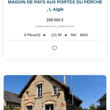
MAISON DE PAYS AUX PORTES DU PERCHE
,
L Aigle
209 000 €
product.price.fees_charges.teaser
121
M²
Réf :
6602
6
Pièce(s)