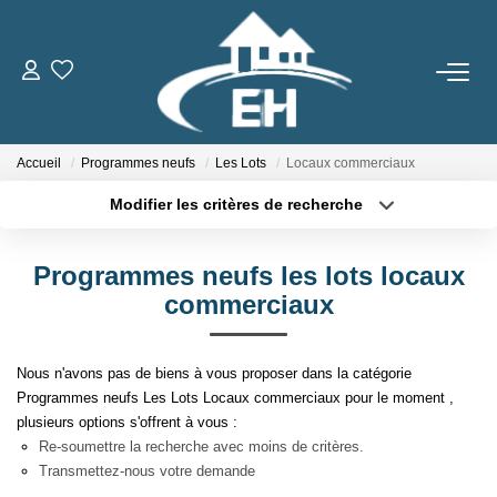
ACHETER
Accueil
Programmes neufs
Les Lots
Locaux commerciaux
LOUER
Modifier les critères de recherche
Type de transaction
Localisation
Nos Biens
Acheter
Localisation
Gestion Locative
Programmes neufs les lots locaux
Type de bien
Sélectionnez...
Surface min
commerciaux
ESTIMER
Plus de critères
Budget max
Nous n'avons pas de biens à vous proposer dans la catégorie
Programmes neufs Les Lots Locaux commerciaux pour le moment ,
Créer une alerte
NOTRE AGENCE
plusieurs options s'offrent à vous :
Re-soumettre la recherche avec moins de critères.
Qui Sommes-Nous
Transmettez-nous votre demande