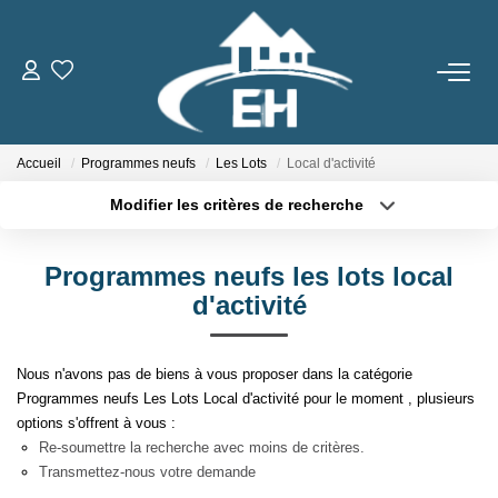
ACHETER
Accueil
Programmes neufs
Les Lots
Local d'activité
LOUER
Modifier les critères de recherche
Type de transaction
Localisation
Nos Biens
Acheter
Localisation
Gestion Locative
Programmes neufs les lots local
Type de bien
Sélectionnez...
Surface min
d'activité
ESTIMER
Plus de critères
Budget max
Nous n'avons pas de biens à vous proposer dans la catégorie
Programmes neufs Les Lots Local d'activité pour le moment , plusieurs
Créer une alerte
NOTRE AGENCE
options s'offrent à vous :
Re-soumettre la recherche avec moins de critères.
Qui Sommes-Nous
Transmettez-nous votre demande