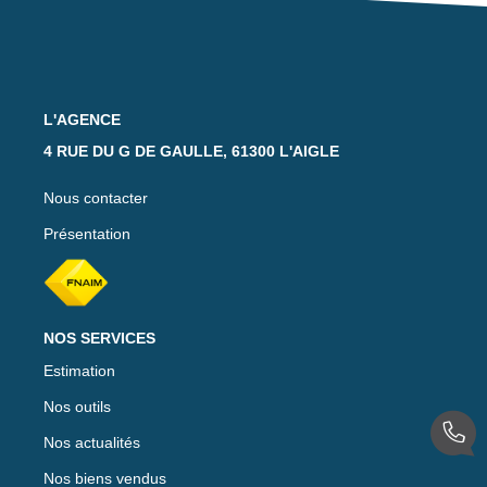
Notre Équipe
Nos Actualités
Avis Clients
L'AGENCE
4 RUE DU G DE GAULLE, 61300 L'AIGLE
CONTACT
Nous contacter
EXTRANET
Présentation
NOS SERVICES
Estimation
Nos outils
Nos actualités
Nos biens vendus