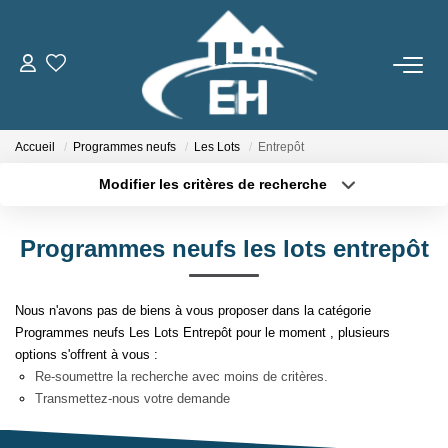
ACHETER
Accueil
Programmes neufs
Les Lots
Entrepôt
LOUER
Modifier les critères de recherche
Type de transaction
Localisation
Nos Biens
Acheter
Localisation
Gestion Locative
Programmes neufs les lots entrepôt
Type de bien
Sélectionnez...
Surface min
Nous n'avons pas de biens à vous proposer dans la catégorie
ESTIMER
Plus de critères
Budget max
Programmes neufs Les Lots Entrepôt pour le moment , plusieurs
options s'offrent à vous :
Créer une alerte
NOTRE AGENCE
Re-soumettre la recherche avec moins de critères.
Transmettez-nous votre demande
Qui Sommes-Nous