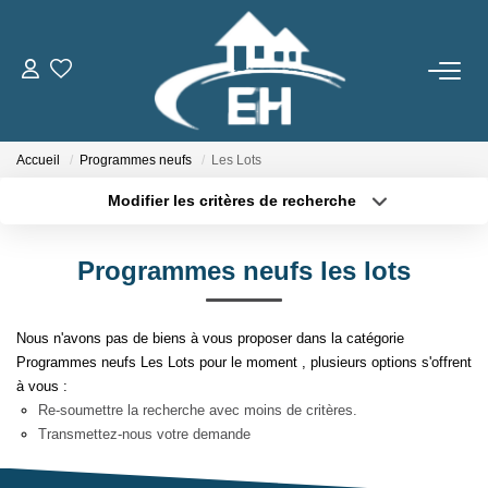
ACHETER
Accueil
Programmes neufs
Les Lots
LOUER
Modifier les critères de recherche
Type de transaction
Localisation
Nos Biens
Acheter
Localisation
Gestion Locative
Programmes neufs les lots
Type de bien
Sélectionnez...
Surface min
Nous n'avons pas de biens à vous proposer dans la catégorie
ESTIMER
Plus de critères
Budget max
Programmes neufs Les Lots pour le moment , plusieurs options s'offrent
à vous :
Créer une alerte
NOTRE AGENCE
Re-soumettre la recherche avec moins de critères.
Transmettez-nous votre demande
Qui Sommes-Nous