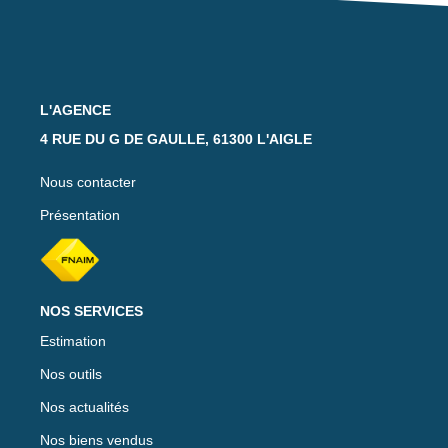
Notre Équipe
Nos Actualités
Avis Clients
L'AGENCE
4 RUE DU G DE GAULLE, 61300 L'AIGLE
CONTACT
Nous contacter
EXTRANET
Présentation
NOS SERVICES
Estimation
Nos outils
Nos actualités
Nos biens vendus