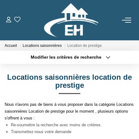
ACHETER
Accueil
Locations saisonnières
Location de prestige
LOUER
Modifier les critères de recherche
Type de transaction
Localisation
Nos Biens
Acheter
Localisation
Gestion Locative
Locations saisonnières location de
Type de bien
Sélectionnez...
Surface min
prestige
ESTIMER
Plus de critères
Budget max
Nous n'avons pas de biens à vous proposer dans la catégorie Locations
saisonnières Location de prestige pour le moment , plusieurs options
Créer une alerte
NOTRE AGENCE
s'offrent à vous :
Re-soumettre la recherche avec moins de critères.
Qui Sommes-Nous
Transmettez-nous votre demande