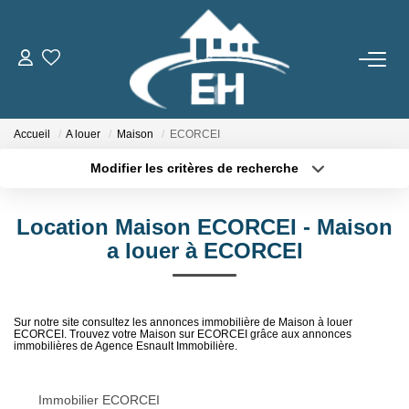
ACHETER
Accueil
A louer
Maison
ECORCEI
LOUER
Modifier les critères de recherche
Type de transaction
Localisation
Nos Biens
Acheter
Localisation
Gestion Locative
Location Maison ECORCEI - Maison
Type de bien
Sélectionnez...
Surface min
a louer à ECORCEI
ESTIMER
Plus de critères
Budget max
Sur notre site consultez les annonces immobilière de Maison à louer
ECORCEI. Trouvez votre Maison sur ECORCEI grâce aux annonces
Créer une alerte
NOTRE AGENCE
immobilières de Agence Esnault Immobilière.
Qui Sommes-Nous
Immobilier ECORCEI