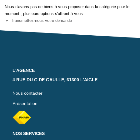
Notre Équipe
Nous n'avons pas de biens à vous proposer dans la catégorie pour le
Nos Actualités
moment , plusieurs options s'offrent à vous :
Transmettez-nous votre demande
Avis Clients
CONTACT
EXTRANET
L'AGENCE
4 RUE DU G DE GAULLE, 61300 L'AIGLE
Nous contacter
Présentation
NOS SERVICES