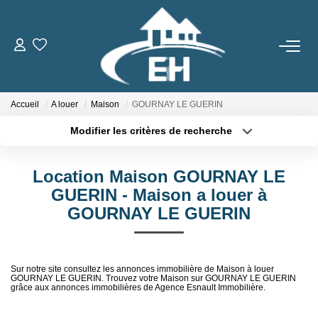
ACHETER
Accueil
A louer
Maison
GOURNAY LE GUERIN
LOUER
Modifier les critères de recherche
Type de transaction
Localisation
Nos Biens
Acheter
Localisation
Gestion Locative
Location Maison GOURNAY LE
Type de bien
Sélectionnez...
Surface min
GUERIN - Maison a louer à
GOURNAY LE GUERIN
ESTIMER
Plus de critères
Budget max
Créer une alerte
NOTRE AGENCE
Sur notre site consultez les annonces immobilière de Maison à louer
GOURNAY LE GUERIN. Trouvez votre Maison sur GOURNAY LE GUERIN
grâce aux annonces immobilières de Agence Esnault Immobilière.
Qui Sommes-Nous