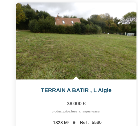
TERRAIN A BATIR
,
L Aigle
38 000 €
product.price.fees_charges.teaser
Réf :
5580
1323
M²