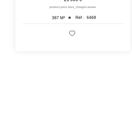
product.price.fees_charges.teaser
Réf :
6468
387
M²