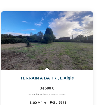
TERRAIN A BATIR
,
L Aigle
34 500 €
product.price.fees_charges.teaser
Réf :
5779
1100
M²