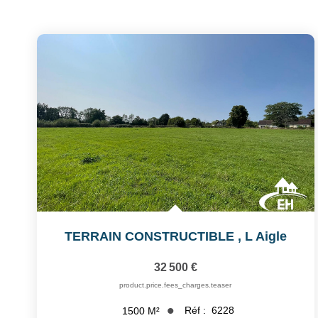
TERRAIN CONSTRUCTIBLE
,
L Aigle
32 500 €
product.price.fees_charges.teaser
Réf :
6228
1500
M²