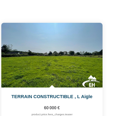
TERRAIN CONSTRUCTIBLE
,
L Aigle
60 000 €
product.price.fees_charges.teaser