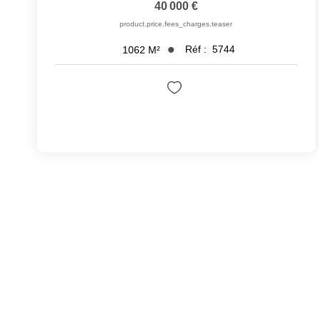
40 000 €
product.price.fees_charges.teaser
Réf :
5744
1062
M²