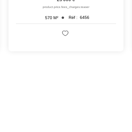
product.price.fees_charges.teaser
Réf :
6456
570
M²