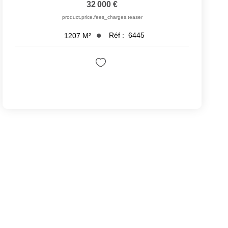
32 000 €
product.price.fees_charges.teaser
Réf :
6445
1207
M²