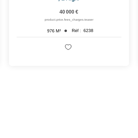
40 000 €
product.price.fees_charges.teaser
Réf :
6238
976
M²