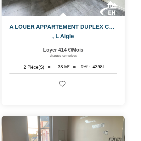
A LOUER APPARTEMENT DUPLEX CENTRE VILLE
,
L Aigle
Loyer 414 €/mois
charges comprises
33
M²
Réf :
4398L
2
Pièce(s)