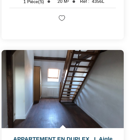
20
M²
Réf :
4356L
1
Pièce(s)
APPARTEMENT EN DUPLEX
,
L Aigle