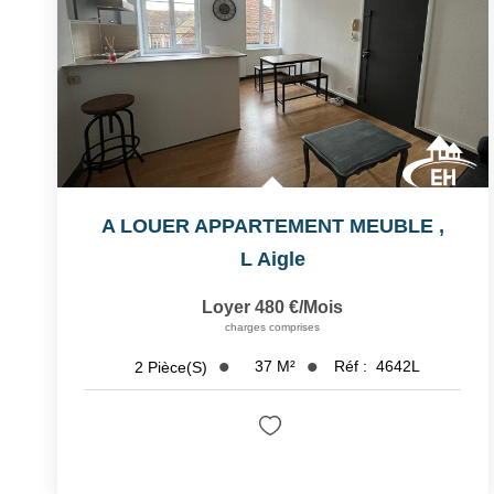
A LOUER APPARTEMENT MEUBLE
,
L Aigle
Loyer 480 €/mois
charges comprises
37
M²
Réf :
4642L
2
Pièce(s)