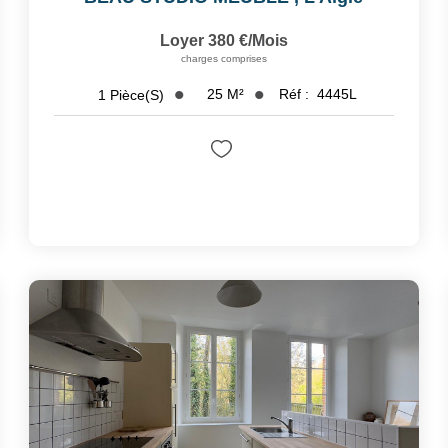
Loyer 380 €/mois
charges comprises
25
M²
Réf :
4445L
1
Pièce(s)