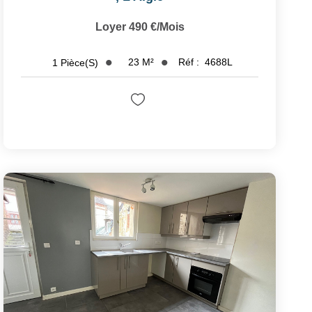
Loyer 490 €/mois
23
M²
Réf :
4688L
1
Pièce(s)