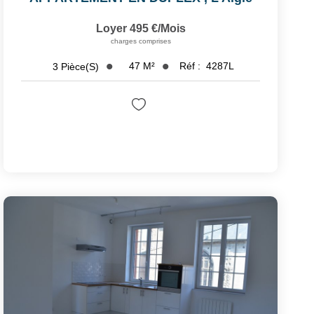
Loyer 495 €/mois
charges comprises
47
M²
Réf :
4287L
3
Pièce(s)