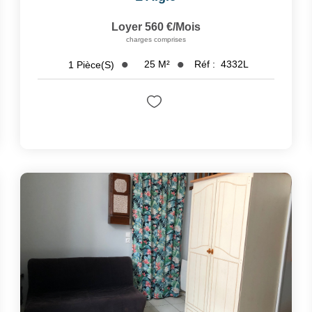
Loyer 560 €/mois
charges comprises
25
M²
Réf :
4332L
1
Pièce(s)