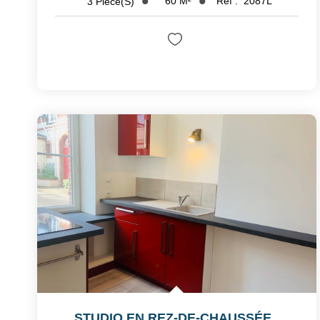
60
M²
Réf :
2087L
3
Pièce(s)
STUDIO EN REZ-DE-CHAUSSÉE
,