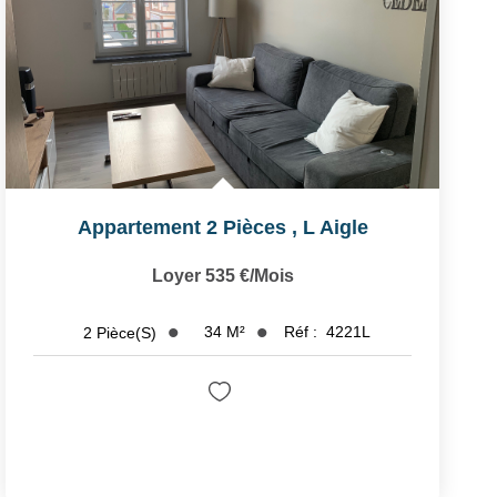
Appartement 2 Pièces
,
L Aigle
Loyer 535 €/mois
34
M²
Réf :
4221L
2
Pièce(s)