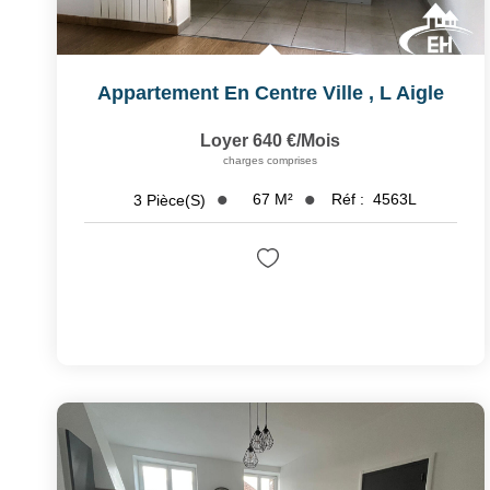
Appartement En Centre Ville
,
L Aigle
Loyer 640 €/mois
charges comprises
67
M²
Réf :
4563L
3
Pièce(s)