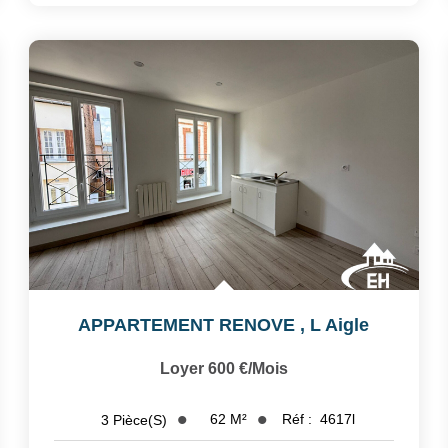
APPARTEMENT RENOVE
,
L Aigle
Loyer 600 €/mois
62
M²
Réf :
4617l
3
Pièce(s)