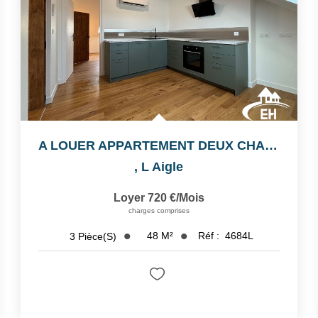
A LOUER APPARTEMENT DEUX CHAMBRES
,
L Aigle
Loyer 720 €/mois
charges comprises
48
M²
Réf :
4684L
3
Pièce(s)