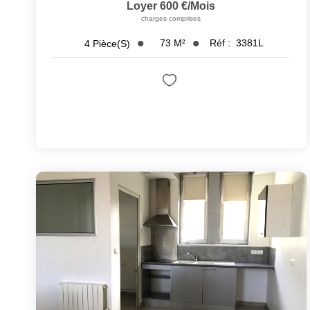
Loyer 600 €/mois
charges comprises
73
M²
Réf :
3381L
4
Pièce(s)