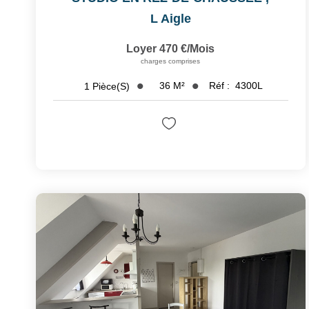
L Aigle
Loyer 470 €/mois
charges comprises
36
M²
Réf :
4300L
1
Pièce(s)