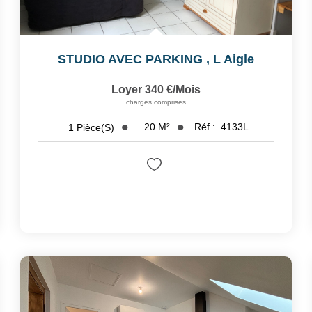
STUDIO AVEC PARKING
,
L Aigle
Loyer 340 €/mois
charges comprises
20
M²
Réf :
4133L
1
Pièce(s)