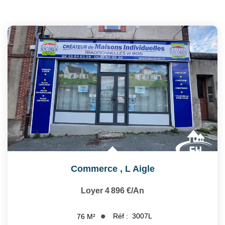
Commerce
,
L Aigle
Loyer 4 896 €/an
Réf :
3007L
76
M²