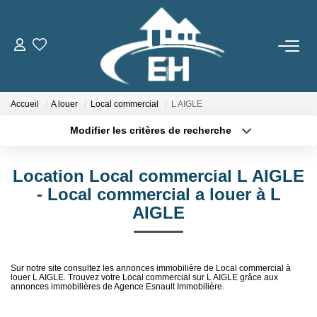
ACHETER
Accueil
A louer
Local commercial
L AIGLE
LOUER
Modifier les critères de recherche
Type de transaction
Localisation
Nos Biens
Acheter
Localisation
Gestion Locative
Location Local commercial L AIGLE
Type de bien
Sélectionnez...
Surface min
- Local commercial a louer à L
AIGLE
ESTIMER
Plus de critères
Budget max
Créer une alerte
NOTRE AGENCE
Sur notre site consultez les annonces immobilière de Local commercial à
louer L AIGLE. Trouvez votre Local commercial sur L AIGLE grâce aux
annonces immobilières de Agence Esnault Immobilière.
Qui Sommes-Nous