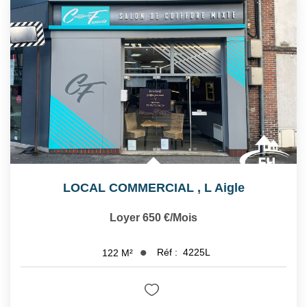
LOCAL COMMERCIAL
,
L Aigle
Loyer 650 €/mois
Réf :
4225L
122
M²