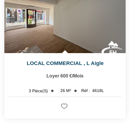
LOCAL COMMERCIAL
,
L Aigle
Loyer 600 €/mois
26
M²
Réf :
4618L
3
Pièce(s)