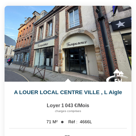
A LOUER LOCAL CENTRE VILLE
,
L Aigle
Loyer 1 043 €/mois
charges comprises
Réf :
4666L
71
M²