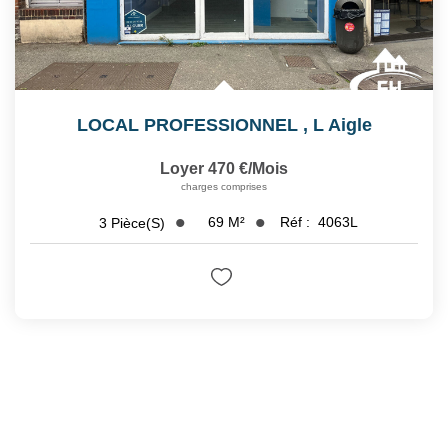
LOCAL PROFESSIONNEL
,
L Aigle
Loyer 470 €/mois
charges comprises
69
M²
Réf :
4063L
3
Pièce(s)