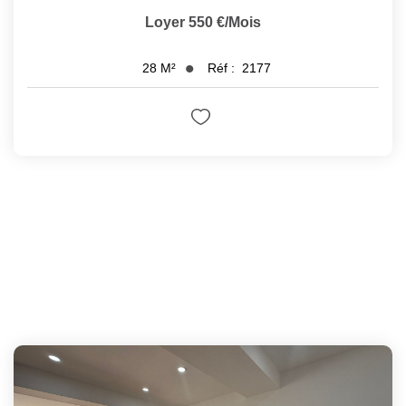
Loyer 550 €/mois
Réf :
2177
28
M²